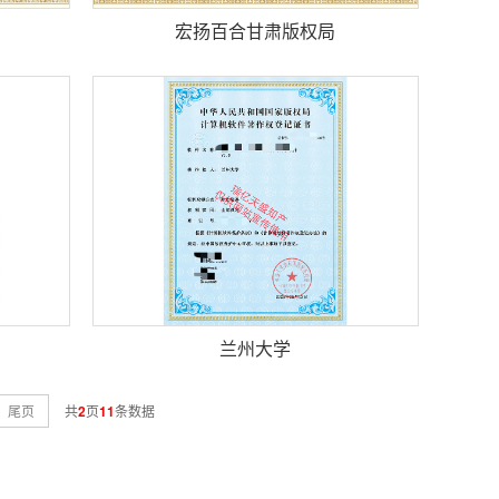
宏扬百合甘肃版权局
兰州大学
尾页
共
2
页
11
条数据